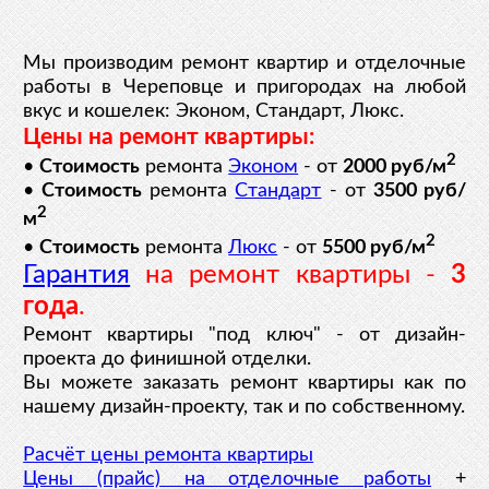
Мы производим ремонт квартир и отделочные
работы в Череповце и пригородах на любой
вкус и кошелек: Эконом, Стандарт, Люкс.
Цены на ремонт квартиры:
2
•
Стоимость
ремонта
Эконом
- от
2000 руб/м
•
Стоимость
ремонта
Стандарт
- от
3500 руб/
2
м
2
•
Стоимость
ремонта
Люкс
- от
5500 руб/м
Гарантия
на ремонт квартиры -
3
года
.
Ремонт квартиры "под ключ" - от дизайн-
проекта до финишной отделки.
Вы можете заказать ремонт квартиры как по
нашему дизайн-проекту, так и по собственному.
Расчёт цены ремонта квартиры
Цены (прайс) на отделочные работы
+