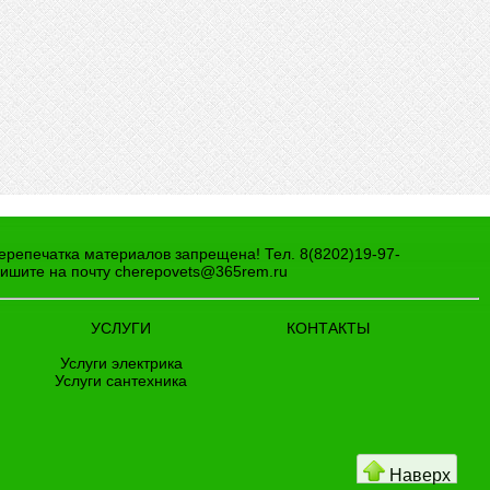
И
Перепечатка материалов запрещена! Тел. 8(8202)19-97-
пишите на почту
cherepovets@365rem.ru
УСЛУГИ
КОНТАКТЫ
Услуги электрика
Услуги сантехника
Наверх