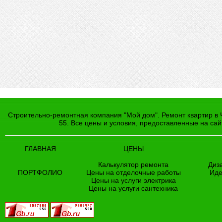
Строительно-ремонтная компания "Мой дом". Ремонт квартир в Ч
55. Все цены и условия, предоставленные на са
ГЛАВНАЯ
ЦЕНЫ
Калькулятор ремонта
Диз
ПОРТФОЛИО
Цены на отделочные работы
Иде
Цены на услуги электрика
Цены на услуги сантехника