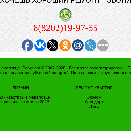
ХОЧЕШЬ ХОРОШИЙ РЕМОНТ - ЗВОН
8(8202)19-97-55
ереповце. Copyright © 2007-2026 . Все права зарегистрированы. 
йте не являются публичной офертой. По вопросам сотрудничества 
ДИЗАЙН
РЕМОНТ КВАРТИР
айн квартиры в Череповце
Эконом
и дизайна квартиры 2026
Стандарт
Люкс